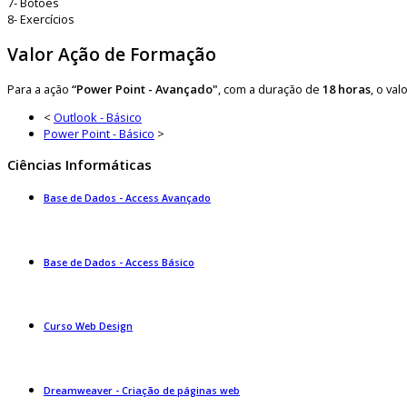
7- Botões
8- Exercícios
Valor Ação de Formação
Para a ação
“Power Point - Avançado"
, com a duração de
18 horas
, o va
<
Outlook - Básico
Power Point - Básico
>
Ciências Informáticas
Base de Dados - Access Avançado
Base de Dados - Access Básico
Curso Web Design
Dreamweaver - Criação de páginas web