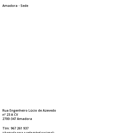
Amadora - Sede
Rua Engenheiro Lúcio de Azevedo
nº 23 A CV
2700-347 Amadora
Tlm: 967 261 937
(chamada para a rede móvel nacional)