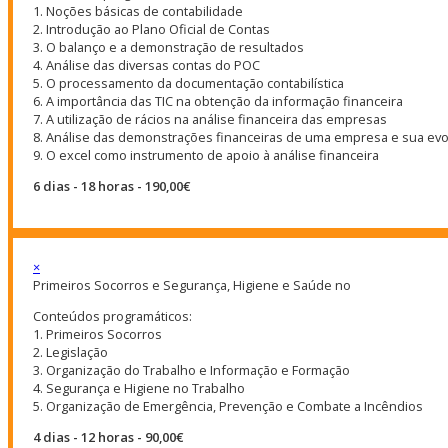
1. Noções básicas de contabilidade
2. Introdução ao Plano Oficial de Contas
3. O balanço e a demonstração de resultados
4. Análise das diversas contas do POC
5. O processamento da documentação contabilística
6. A importância das TIC na obtenção da informação financeira
7. A utilização de rácios na análise financeira das empresas
8. Análise das demonstrações financeiras de uma empresa e sua ev
9. O excel como instrumento de apoio à análise financeira
6 dias - 18 horas - 190,00€
×
Primeiros Socorros e Segurança, Higiene e Saúde no
Conteúdos programáticos:
1. Primeiros Socorros
2. Legislação
3. Organização do Trabalho e Informação e Formação
4. Segurança e Higiene no Trabalho
5. Organização de Emergência, Prevenção e Combate a Incêndios
4 dias - 12 horas - 90,00€