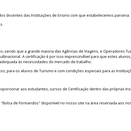
o dos docentes das Instituições de Ensino com que estabelecemos parceria.
s.
o, sendo que a grande maioria das Agências de Viagens, e Operadores Turís
à multinacional. A certificação é por isso imprescindível para que estes alun
 adequada às necessidades do mercado de trabalho.
cos, para os alunos de Turismo e com condições especiais para as Institu
oporcionar aos estudantes, cursos de Certificação dentro das próprias In
a "Bolsa de Formandos" disponível no nosso site na área reservada aos nos