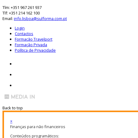
Tlm: +351 967 261 937
Tlf: +351 214 162 100
Email:
info.lisboa@sulforma.com.pt
Login
Contactos
Formação Travelport
Formação Privada
Política de Privacidade
Back to top
×
Finanças para não financeiros
Conteúdos programáticos: