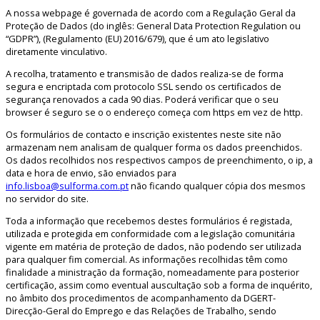
A nossa webpage é governada de acordo com a Regulação Geral da
Proteção de Dados (do inglês: General Data Protection Regulation ou
“GDPR”), (Regulamento (EU) 2016/679), que é um ato legislativo
diretamente vinculativo.
A recolha, tratamento e transmisão de dados realiza-se de forma
segura e encriptada com protocolo SSL sendo os certificados de
segurança renovados a cada 90 dias. Poderá verificar que o seu
browser é seguro se o o endereço começa com https em vez de http.
Os formulários de contacto e inscrição existentes neste site não
armazenam nem analisam de qualquer forma os dados preenchidos.
Os dados recolhidos nos respectivos campos de preenchimento, o ip, a
data e hora de envio, são enviados para
info.lisboa@sulforma.com.pt
não ficando qualquer cópia dos mesmos
no servidor do site.
Toda a informação que recebemos destes formulários é registada,
utilizada e protegida em conformidade com a legislação comunitária
vigente em matéria de proteção de dados, não podendo ser utilizada
para qualquer fim comercial. As informações recolhidas têm como
finalidade a ministração da formação, nomeadamente para posterior
certificação, assim como eventual auscultação sob a forma de inquérito,
no âmbito dos procedimentos de acompanhamento da DGERT-
Direcção-Geral do Emprego e das Relações de Trabalho, sendo