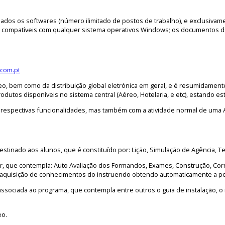
talados os softwares (número ilimitado de postos de trabalho), e exclusiva
 compatíveis com qualquer sistema operativos Windows; os documentos de 
.com.pt
eo, bem como da distribuição global eletrónica em geral, e é resumidame
dutos disponíveis no sistema central (Aéreo, Hotelaria, e etc), estando e
, e respectivas funcionalidades, mas também com a atividade normal de um
stinado aos alunos, que é constituído por: Lição, Simulação de Agência, T
, que contempla: Auto Avaliação dos Formandos, Exames, Construção, Corre
 aquisição de conhecimentos do instruendo obtendo automaticamente a pe
sociada ao programa, que contempla entre outros o guia de instalação, o
eo.