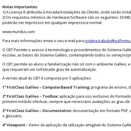
Notas Importantes:
1) A Licença é atribuída à morada/instalações da Cliente, onde serão ins
2) Os requisitos mínimos de Hardware/Software são os seguintes: 20 MB;
poderão ser impressos em qualquer impressora normal.
www.mundus.com
Para mais informações envie o seu e-mail para:
cristina.trabulo@sulforma
O CBT Permite o acesso à terminologia e procedimentos do Sistema Galil
escolas, as bases do Sistema Galileo, contemplando todos os serviços/pro
O CBT permite ao aluno a familiarização não só com o ambiente Galileo
que requeiram um sofisticado grau de automatização.
A versão atual do CBT é composta por 5 aplicações:
1º FirstClass Galileo – ComputerBased Training;
programa de ensino, de
2º FirstClass Galileo – Toolbox:
aplicação para uso exclusivo do Formador
primeiro módulo efectuar, sempre que necessário avaliações ao grau de
3º FirstClass Galileo – Documentation:
documentação em formato PDF, as
o glossário.
4º Viewpoint –
Demo da aplicação de utilização amigável do Sistema Galil