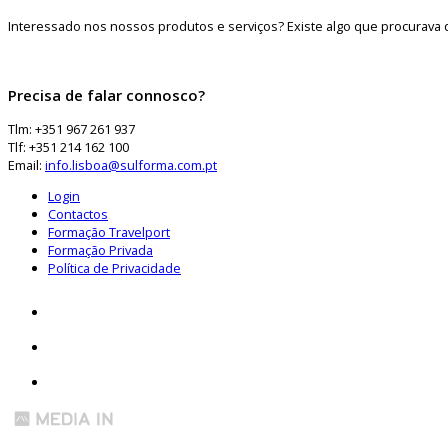
Interessado nos nossos produtos e serviços? Existe algo que procurava 
Precisa de falar connosco?
Tlm: +351 967 261 937
Tlf: +351 214 162 100
Email:
info.lisboa@sulforma.com.pt
Login
Contactos
Formação Travelport
Formação Privada
Política de Privacidade