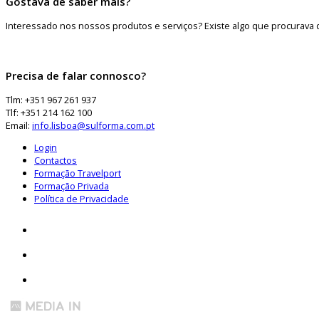
Gostava de saber mais?
Interessado nos nossos produtos e serviços? Existe algo que procurava 
Precisa de falar connosco?
Tlm: +351 967 261 937
Tlf: +351 214 162 100
Email:
info.lisboa@sulforma.com.pt
Login
Contactos
Formação Travelport
Formação Privada
Política de Privacidade