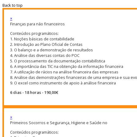
Back to top
×
Finanças para não financeiros
Conteúdos programáticos:
1. Noções básicas de contabilidade
2. Introdução ao Plano Oficial de Contas
3. O balanço e a demonstração de resultados
4. Análise das diversas contas do POC
5. O processamento da documentação contabilística
6. A importância das TIC na obtenção da informação financeira
7. A utilização de rácios na análise financeira das empresas
8. Análise das demonstrações financeiras de uma empresa e sua ev
9. O excel como instrumento de apoio à análise financeira
6 dias - 18 horas - 190,00€
×
Primeiros Socorros e Segurança, Higiene e Saúde no
Conteúdos programáticos: