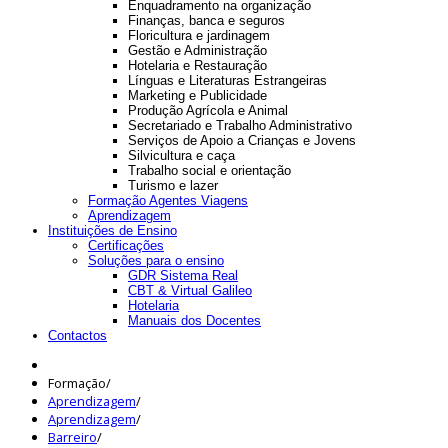
Enquadramento na organização
Finanças, banca e seguros
Floricultura e jardinagem
Gestão e Administração
Hotelaria e Restauração
Línguas e Literaturas Estrangeiras
Marketing e Publicidade
Produção Agrícola e Animal
Secretariado e Trabalho Administrativo
Serviços de Apoio a Crianças e Jovens
Silvicultura e caça
Trabalho social e orientação
Turismo e lazer
Formação Agentes Viagens
Aprendizagem
Instituições de Ensino
Certificações
Soluções para o ensino
GDR Sistema Real
CBT & Virtual Galileo
Hotelaria
Manuais dos Docentes
Contactos
Formação
/
Aprendizagem
/
Aprendizagem
/
Barreiro
/