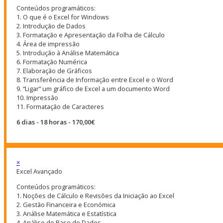
Conteúdos programáticos:
1. O que é o Excel for Windows
2. Introdução de Dados
3. Formatação e Apresentação da Folha de Cálculo
4. Área de impressão
5. Introdução à Análise Matemática
6. Formatação Numérica
7. Elaboração de Gráficos
8. Transferência de Informação entre Excel e o Word
9. “Ligar” um gráfico de Excel a um documento Word
10. Impressão
11. Formatação de Caracteres
6 dias - 18 horas - 170,00€
×
Excel Avançado
Conteúdos programáticos:
1. Noções de Cálculo e Revisões da Iniciação ao Excel
2. Gestão Financeira e Económica
3. Análise Matemática e Estatística
4. Análise de Base de Dados