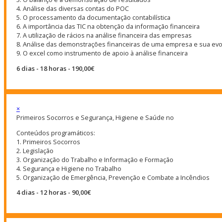
4. Análise das diversas contas do POC
5. O processamento da documentação contabilística
6. A importância das TIC na obtenção da informação financeira
7. A utilização de rácios na análise financeira das empresas
8. Análise das demonstrações financeiras de uma empresa e sua ev
9. O excel como instrumento de apoio à análise financeira
6 dias - 18 horas - 190,00€
×
Primeiros Socorros e Segurança, Higiene e Saúde no
Conteúdos programáticos:
1. Primeiros Socorros
2. Legislação
3. Organização do Trabalho e Informação e Formação
4. Segurança e Higiene no Trabalho
5. Organização de Emergência, Prevenção e Combate a Incêndios
4 dias - 12 horas - 90,00€