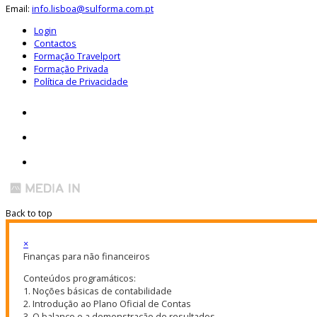
Email:
info.lisboa@sulforma.com.pt
Login
Contactos
Formação Travelport
Formação Privada
Política de Privacidade
Back to top
×
Finanças para não financeiros
Conteúdos programáticos:
1. Noções básicas de contabilidade
2. Introdução ao Plano Oficial de Contas
3. O balanço e a demonstração de resultados