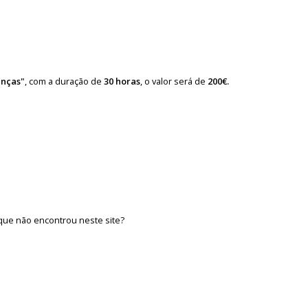
anças"
, com a duração de
30 horas
, o valor será de
200€.
que não encontrou neste site?