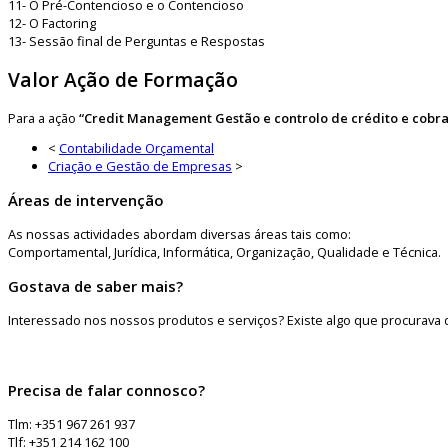
11- O Pré-Contencioso e o Contencioso
12- O Factoring
13- Sessão final de Perguntas e Respostas
Valor Ação de Formação
Para a ação
“Credit Management Gestão e controlo de crédito e cobr
<
Contabilidade Orçamental
Criação e Gestão de Empresas
>
Áreas de intervenção
As nossas actividades abordam diversas áreas tais como:
Comportamental, Jurídica, Informática, Organização, Qualidade e Técnica.
Gostava de saber mais?
Interessado nos nossos produtos e serviços? Existe algo que procurava 
Precisa de falar connosco?
Tlm: +351 967 261 937
Tlf: +351 214 162 100