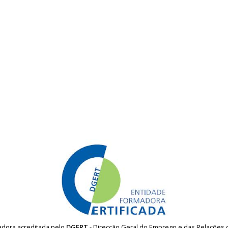
madora acreditada pelo
DGERT
- Direcção Geral do Emprego e das Relações 