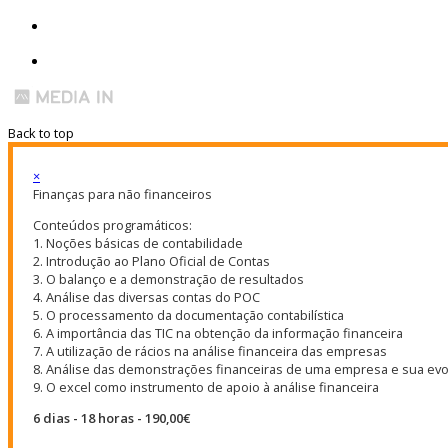
Back to top
×
Finanças para não financeiros
Conteúdos programáticos:
1. Noções básicas de contabilidade
2. Introdução ao Plano Oficial de Contas
3. O balanço e a demonstração de resultados
4. Análise das diversas contas do POC
5. O processamento da documentação contabilística
6. A importância das TIC na obtenção da informação financeira
7. A utilização de rácios na análise financeira das empresas
8. Análise das demonstrações financeiras de uma empresa e sua ev
9. O excel como instrumento de apoio à análise financeira
6 dias - 18 horas - 190,00€