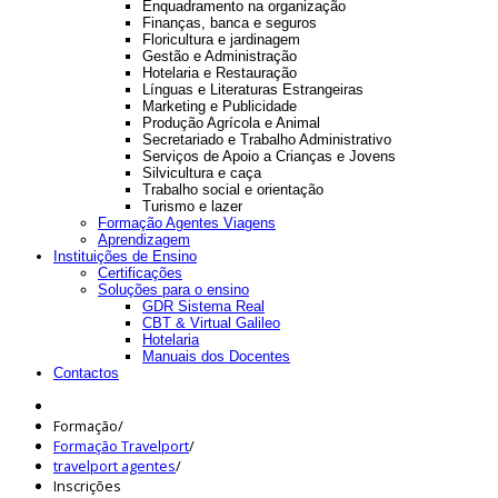
Enquadramento na organização
Finanças, banca e seguros
Floricultura e jardinagem
Gestão e Administração
Hotelaria e Restauração
Línguas e Literaturas Estrangeiras
Marketing e Publicidade
Produção Agrícola e Animal
Secretariado e Trabalho Administrativo
Serviços de Apoio a Crianças e Jovens
Silvicultura e caça
Trabalho social e orientação
Turismo e lazer
Formação Agentes Viagens
Aprendizagem
Instituições de Ensino
Certificações
Soluções para o ensino
GDR Sistema Real
CBT & Virtual Galileo
Hotelaria
Manuais dos Docentes
Contactos
Formação
/
Formação Travelport
/
travelport agentes
/
Inscrições