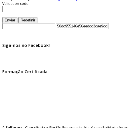
Validation code:
Enviar
Redefinir
Siga-nos no Facebook!
Formação Certificada
A
Sulforma
- Consultoria e Gestão Empresarial, lda. é uma Entidade for