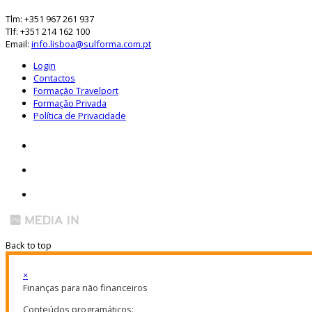
Tlm: +351 967 261 937
Tlf: +351 214 162 100
Email:
info.lisboa@sulforma.com.pt
Login
Contactos
Formação Travelport
Formação Privada
Política de Privacidade
Back to top
×
Finanças para não financeiros
Conteúdos programáticos: