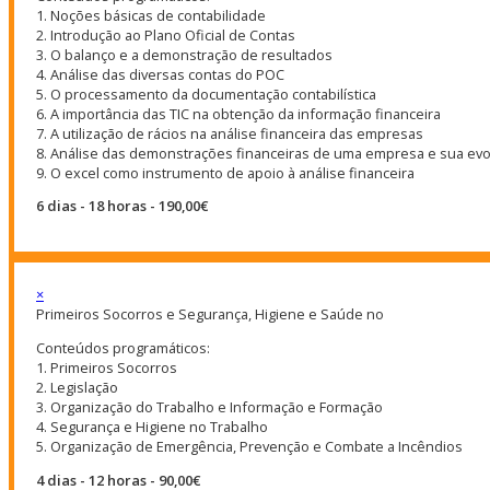
1. Noções básicas de contabilidade
2. Introdução ao Plano Oficial de Contas
3. O balanço e a demonstração de resultados
4. Análise das diversas contas do POC
5. O processamento da documentação contabilística
6. A importância das TIC na obtenção da informação financeira
7. A utilização de rácios na análise financeira das empresas
8. Análise das demonstrações financeiras de uma empresa e sua ev
9. O excel como instrumento de apoio à análise financeira
6 dias - 18 horas - 190,00€
×
Primeiros Socorros e Segurança, Higiene e Saúde no
Conteúdos programáticos:
1. Primeiros Socorros
2. Legislação
3. Organização do Trabalho e Informação e Formação
4. Segurança e Higiene no Trabalho
5. Organização de Emergência, Prevenção e Combate a Incêndios
4 dias - 12 horas - 90,00€