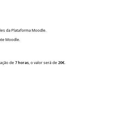
des da Plataforma Moodle.
nte Moodle.
ração de
7 horas
, o valor será de
20€.