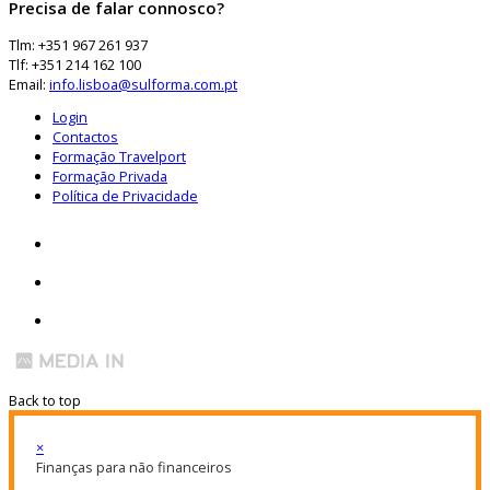
Precisa de falar connosco?
Tlm: +351 967 261 937
Tlf: +351 214 162 100
Email:
info.lisboa@sulforma.com.pt
Login
Contactos
Formação Travelport
Formação Privada
Política de Privacidade
Back to top
×
Finanças para não financeiros