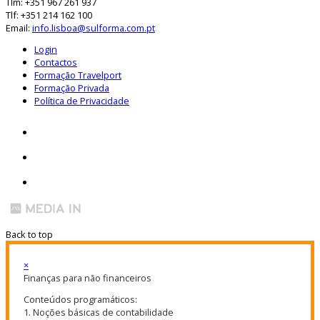
Tlm: +351 967 261 937
Tlf: +351 214 162 100
Email:
info.lisboa@sulforma.com.pt
Login
Contactos
Formação Travelport
Formação Privada
Política de Privacidade
Back to top
×
Finanças para não financeiros
Conteúdos programáticos:
1. Noções básicas de contabilidade