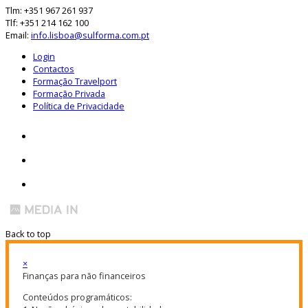
Tlm: +351 967 261 937
Tlf: +351 214 162 100
Email:
info.lisboa@sulforma.com.pt
Login
Contactos
Formação Travelport
Formação Privada
Política de Privacidade
Back to top
×
Finanças para não financeiros
Conteúdos programáticos: